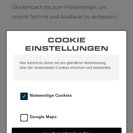
Glockenbach bis zum Friedenengel, um
unsere Technik und Ausdauer zu verbessern.
COOKIE
Gemeinschaft und Inspiration
EINSTELLUNGEN
Laufen in der Gruppe macht nicht nur mehr
Hier kannst du deine mit uns getroffene Vereinbarung,
Spaß, sondern motiviert auch, die eigenen
über die verwendeten Cookies einsehen und bearbeiten
Ziele zu erreichen.
Notwendige Cookies
Community Feeling
Mit Unterstützung von Kwong Athletics –
Google Maps
direkt inspiriert von den Athlet:innen der