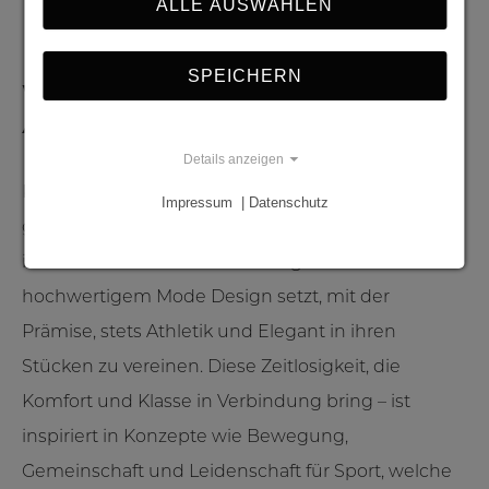
ALLE AUSWÄHLEN
Marke.
SPEICHERN
WAS STEHT HINTER KWONG
ATHLETICS?
Details anzeigen
Kwong Athletics ist eine im Jahr 2021 in München
Impressum | Datenschutz
gegründete Mode Marke und Lifestyle Brand, die
ihren Fokus auf die Entwicklung von
hochwertigem Mode Design setzt, mit der
Prämise, stets Athletik und Elegant in ihren
Stücken zu vereinen. Diese Zeitlosigkeit, die
Komfort und Klasse in Verbindung bring – ist
inspiriert in Konzepte wie Bewegung,
Gemeinschaft und Leidenschaft für Sport, welche