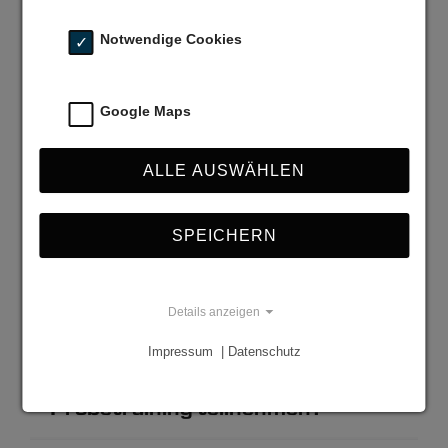
erstes BJJ-Training?
Notwendige Cookies
Muss ich sonst noch etwas
mitbringen?
Google Maps
Wie hoch ist das
ALLE AUSWÄHLEN
Verletzungsrisiko?
SPEICHERN
MIXED MARTIAL
Details anzeigen
ARTS
Impressum | Datenschutz
Kann ich an einem MMA-
Probetraining teilnehmen?