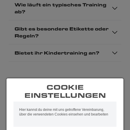
Wie läuft ein typisches Training
ab?
Gibt es besondere Etikette oder
Regeln?
Bietet ihr Kindertraining an?
BRAZILIAN JIU-
COOKIE
JITSU
EINSTELLUNGEN
Hier kannst du deine mit uns getroffene Vereinbarung,
Was ist Brazilian Jiu-Jitsu?
über die verwendeten Cookies einsehen und bearbeiten
Benötige ich einen Gi für mein