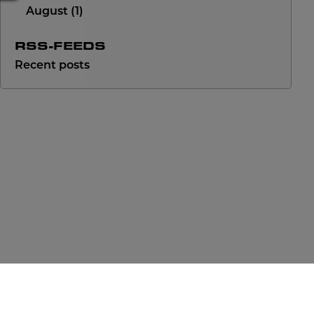
August
1
RSS-FEEDS
Recent posts