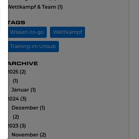
Wettkampf & Team
1
TAGS
Wissen-to-go
Wettkampf
Training im Urlaub
ARCHIVE
2025
2
1
Januar
1
2024
3
Dezember
1
2
2023
3
November
2