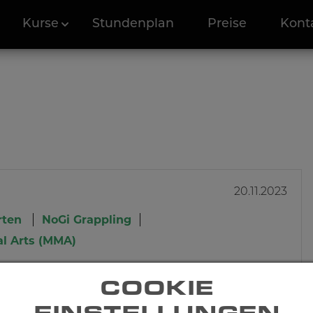
Kurse
Stundenplan
Preise
Kont
20.11.2023
rten
NoGi Grappling
al Arts (MMA)
AN KÄMPFEN NUR BEIM
COOKIE
 LERNT
EINSTELLUNGEN