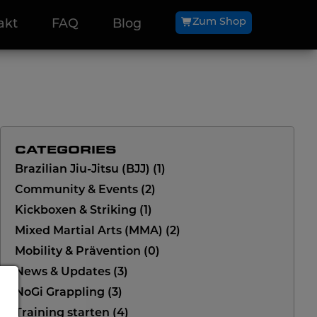
Zum Shop
akt
FAQ
Blog
CATEGORIES
Brazilian Jiu-Jitsu (BJJ)
1
Community & Events
2
Kickboxen & Striking
1
Mixed Martial Arts (MMA)
2
Mobility & Prävention
0
News & Updates
3
NoGi Grappling
3
Training starten
4