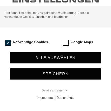
ach mein komplettes Trainingssystem umgestellt habe.
du MMA in München bei uns im UPA GYM spielerisch und
Hier kannst du deine mit uns getroffene Vereinbarung, über die
derswo.
verwendeten Cookies einsehen und bearbeiten
schall
Wissen-to-go
Notwendige Cookies
Google Maps
ALLE AUSWÄHLEN
09.11.2023
-Jitsu (BJJ)
SPEICHERN
KOB IN ABU DHABI
Details anzeigen
Besuch in Abu Dhabi beim Team Nogueira Dubai
Impressum | Datenschutz