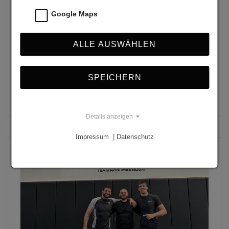
Trainingssystem umgestellt habe. Dadurch lernst du
Google Maps
MMA in München bei uns im UPA GYM spielerisch
und effizienter als anderswo.
ALLE AUSWÄHLEN
Jakob Marschall
SPEICHERN
Wissen-to-go
Details anzeigen
Impressum | Datenschutz