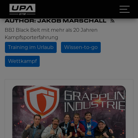
Open 
AUTHOR: JAKOB MARSCHALL
BBJ Black Belt mit mehr als 20 Jahren
Kampfsporterfahrung
Training im Urlaub
Wissen-to-go
Wettkampf