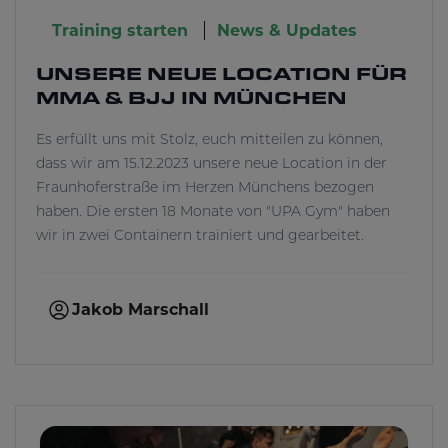
Training starten
News & Updates
UNSERE NEUE LOCATION FÜR
MMA & BJJ IN MÜNCHEN
Es erfüllt uns mit Stolz, euch mitteilen zu können,
dass wir am 15.12.2023 unsere neue Location in der
Fraunhoferstraße im Herzen Münchens bezogen
haben. Die ersten 18 Monate von "UPA Gym" haben
wir in zwei Containern trainiert und gearbeitet.
Jakob Marschall