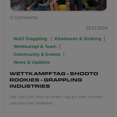
0 Comments
23.03.2024
NoGi Grappling
Kickboxen & Striking
Wettkampf & Team
Community & Events
News & Updates
WETTKAMPFTAG - SHOOTO
ROOKIES - GRAPPLING
INDUSTRIES
Das Upa Gym fährt an einem Tag auf zwei Turniere
und sammelt Medaillen.