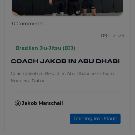
0 Comments
09.11.2023
Brazilian Jiu-Jitsu (BJJ)
COACH JAKOB IN ABU DHABI
Coach Jakob zu Besuch in Abu Dhabi beim Team
Nogueira Dubai
Jakob Marschall
Training im Urlaub